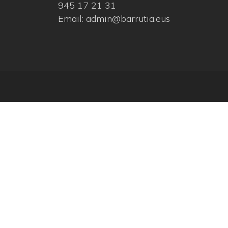
945 17 21 31
Email: admin@barrutia.eus