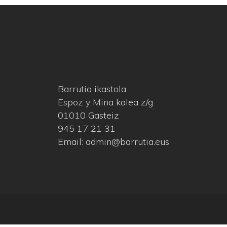
Barrutia ikastola
Espoz y Mina kalea z/g
01010 Gasteiz
945 17 21 31
Email: admin@barrutia.eus